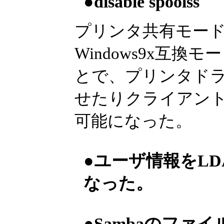
●disable spoolss
プリンタ共有モードを
Windows9x互
とで、プリンタド
せたりクライアン
可能になった。
●ユーザ情報をL
なった。
●Sambaのファ