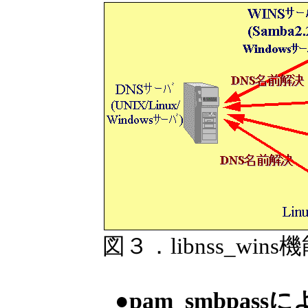
図３．libnss_wins
●pam_smbpassに