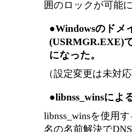
囲のロックが可能
●Windowsの
(USRMGR.EX
になった。
（設定変更は未対応
●libnss_win
libnss_winsを使
名の名前解決でDNS