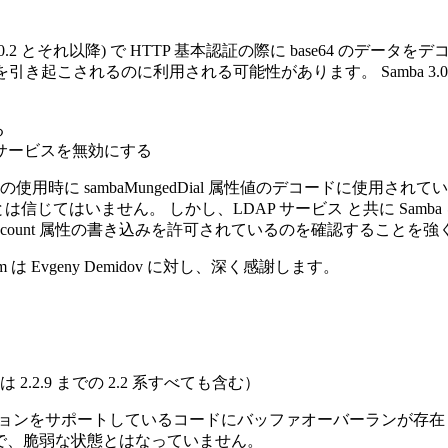
l (SWAT ver.3.0.2 とそれ以降) で HTTP 基本認証の際に bas
き起こされるのに利用される可能性があります。 Samba 3.0
る
管理サービスを無効にする
ドの使用時に sambaMungedDial 属性値のデコードに使用されています。
るとは信じてはいません。 しかし、LDAP サービス と共に Sa
mAccount 属性の書き込みを許可されているのを確認することを
は Evgeny Demidov に対し、深く感謝します。
は 2.2.9 までの 2.2 系すべても含む）
od = hash' オプションをサポートしているコードにバッファオーバー
h2' でなので、脆弱な状態とはなっていません。