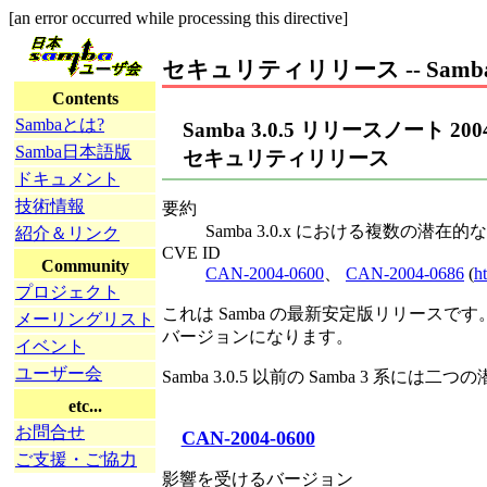
[an error occurred while processing this directive]
セキュリティリリース -- Sam
Contents
Sambaとは?
Samba 3.0.5 リリースノート 20
Samba日本語版
セキュリティリリース
ドキュメント
技術情報
要約
Samba 3.0.x における複数の
紹介＆リンク
CVE ID
Community
CAN-2004-0600
、
CAN-2004-0686
(
ht
プロジェクト
これは Samba の最新安定版リリース
メーリングリスト
バージョンになります。
イベント
ユーザー会
Samba 3.0.5 以前の Samba 
etc...
お問合せ
CAN-2004-0600
ご支援・ご協力
影響を受けるバージョン