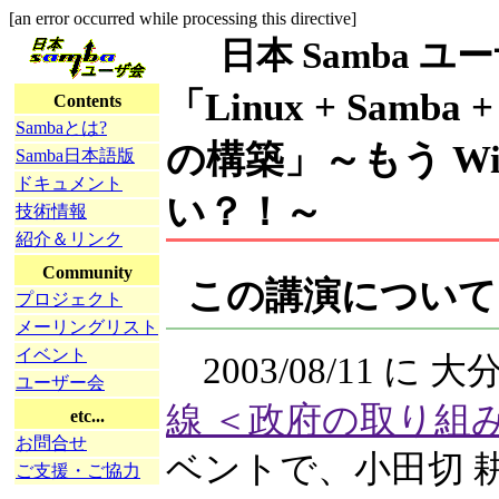
[an error occurred while processing this directive]
日本 Samba ユーザ会
「Linux + Samb
Contents
Sambaとは?
の構築」～もう Wind
Samba日本語版
ドキュメント
い？！～
技術情報
紹介＆リンク
Community
この講演について
プロジェクト
メーリングリスト
イベント
2003/08/11 に
ユーザー会
線 ＜政府の取り組
etc...
お問合せ
ベントで、小田切 
ご支援・ご協力