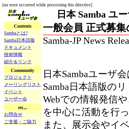
[an error occurred while processing this directive]
日本 Samba ユーザ会
一般会員 正式募
Contents
Sambaとは?
Samba-JP News Relea
Samba日本語版
ドキュメント
技術情報
紹介＆リンク
Community
日本Sambaユーザ
プロジェクト
Samba日本語版の
メーリングリスト
イベント
Webでの情報発信
ユーザー会
etc...
を中心に活動を行
お問合せ
ご支援・ご協力
また、展示会やイ