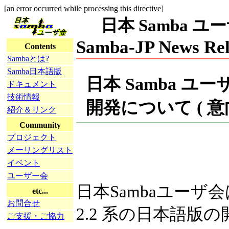
[an error occurred while processing this directive]
日本 Samba ユーザ会
Samba-JP News Rel
Contents
Sambaとは?
Samba日本語版
日本 Samba ユー
ドキュメント
技術情報
開発について ( 意
紹介＆リンク
Community
プロジェクト
メーリングリスト
イベント
ユーザー会
日本Sambaユーザ会は、 
etc...
お問合せ
2.2 系の日本語
ご支援・ご協力