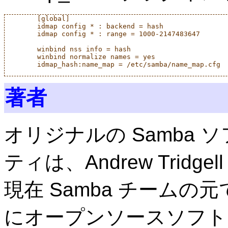
	[global]

        idmap config * : backend = hash

        idmap config * : range = 1000-2147483647

	winbind nss info = hash

	winbind normalize names = yes

	idmap_hash:name_map = /etc/samba/name_map.cfg

著者
オリジナルの Samba
ティは、Andrew Tridg
現在 Samba チームの元
にオープンソースソフト