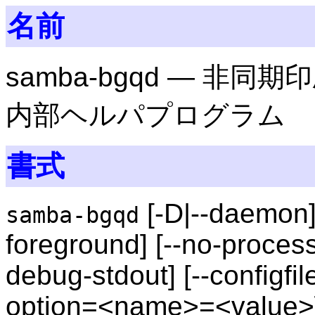
名前
samba-bgqd — 
内部ヘルパプログラム
書式
[-D|--daemon] [
samba-bgqd
foreground] [--no-process
debug-stdout] [--configfil
option=<name>=<value>] 