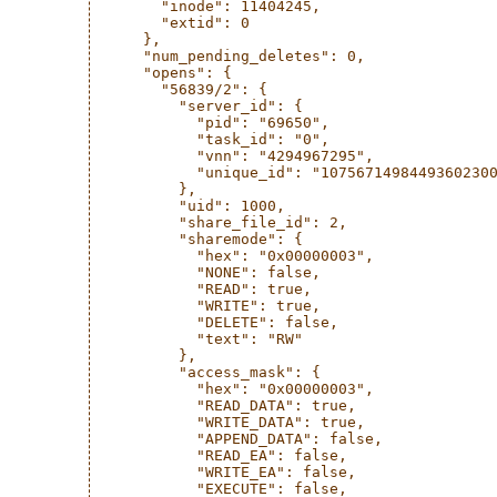
        "inode": 11404245,

        "extid": 0

      },

      "num_pending_deletes": 0,

      "opens": {

        "56839/2": {

          "server_id": {

            "pid": "69650",

            "task_id": "0",

            "vnn": "4294967295",

            "unique_id": "10756714984493602300
          },

          "uid": 1000,

          "share_file_id": 2,

          "sharemode": {

            "hex": "0x00000003",

            "NONE": false,

            "READ": true,

            "WRITE": true,

            "DELETE": false,

            "text": "RW"

          },

          "access_mask": {

            "hex": "0x00000003",

            "READ_DATA": true,

            "WRITE_DATA": true,

            "APPEND_DATA": false,

            "READ_EA": false,

            "WRITE_EA": false,

            "EXECUTE": false,
