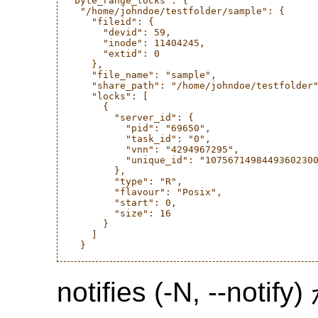
  "byte_range_locks": {

    "/home/johndoe/testfolder/sample": {

      "fileid": {

        "devid": 59,

        "inode": 11404245,

        "extid": 0

      },

      "file_name": "sample",

      "share_path": "/home/johndoe/testfolder"
      "locks": [

        {

          "server_id": {

            "pid": "69650",

            "task_id": "0",

            "vnn": "4294967295",

            "unique_id": "10756714984493602300
          },

          "type": "R",

          "flavour": "Posix",

          "start": 0,

          "size": 16

        }

      ]

    }

notifies (-N, --no