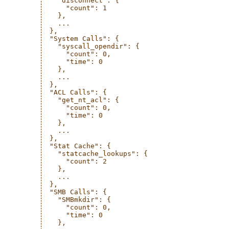
    "disconnect": {

      "count": 1

    },

    ...

  },

  "System Calls": {

    "syscall_opendir": {

      "count": 0,

      "time": 0

    },

    ...

  },

  "ACL Calls": {

    "get_nt_acl": {

      "count": 0,

      "time": 0

    },

    ...

  },

  "Stat Cache": {

    "statcache_lookups": {

      "count": 2

    },

    ...

  },

  "SMB Calls": {

    "SMBmkdir": {

      "count": 0,

      "time": 0

    },
