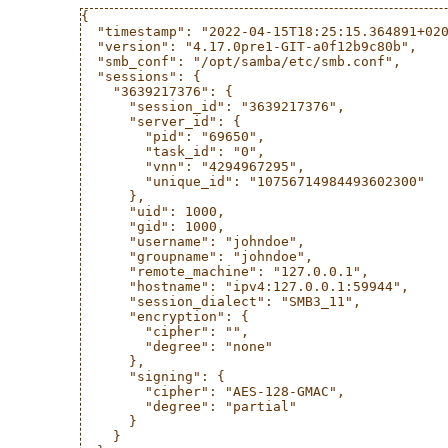
{

  "timestamp": "2022-04-15T18:25:15.364891+020
  "version": "4.17.0pre1-GIT-a0f12b9c80b",

  "smb_conf": "/opt/samba/etc/smb.conf",

  "sessions": {

    "3639217376": {

      "session_id": "3639217376",

      "server_id": {

        "pid": "69650",

        "task_id": "0",

        "vnn": "4294967295",

        "unique_id": "10756714984493602300"

      },

      "uid": 1000,

      "gid": 1000,

      "username": "johndoe",

      "groupname": "johndoe",

      "remote_machine": "127.0.0.1",

      "hostname": "ipv4:127.0.0.1:59944",

      "session_dialect": "SMB3_11",

      "encryption": {

        "cipher": "",

        "degree": "none"

      },

      "signing": {

        "cipher": "AES-128-GMAC",

        "degree": "partial"

      }

    }
