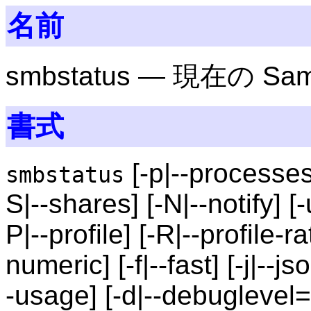
名前
smbstatus — 現在の 
書式
[-p|--processes]
smbstatus
S|--shares] [-N|--notify] [
P|--profile] [-R|--profile-r
numeric] [-f|--fast] [-j|--js
-usage] [-d|--debuglev