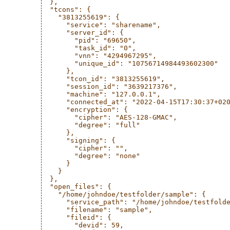
  },

  "tcons": {

    "3813255619": {

      "service": "sharename",

      "server_id": {

        "pid": "69650",

        "task_id": "0",

        "vnn": "4294967295",

        "unique_id": "10756714984493602300"

      },

      "tcon_id": "3813255619",

      "session_id": "3639217376",

      "machine": "127.0.0.1",

      "connected_at": "2022-04-15T17:30:37+020
      "encryption": {

        "cipher": "AES-128-GMAC",

        "degree": "full"

      },

      "signing": {

        "cipher": "",

        "degree": "none"

      }

    }

  },

  "open_files": {

    "/home/johndoe/testfolder/sample": {

      "service_path": "/home/johndoe/testfolde
      "filename": "sample",

      "fileid": {

        "devid": 59,
