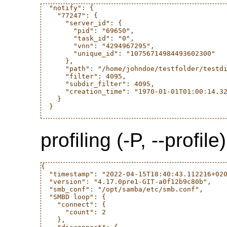
  "notify": {

    "77247": {

      "server_id": {

        "pid": "69650",

        "task_id": "0",

        "vnn": "4294967295",

        "unique_id": "10756714984493602300"

      },

      "path": "/home/johndoe/testfolder/testdi
      "filter": 4095,

      "subdir_filter": 4095,

      "creation_time": "1970-01-01T01:00:14.32
    }

  }

profiling (-P, --pro
{

  "timestamp": "2022-04-15T18:40:43.112216+020
  "version": "4.17.0pre1-GIT-a0f12b9c80b",

  "smb_conf": "/opt/samba/etc/smb.conf",

  "SMBD loop": {

    "connect": {

      "count": 2

    },
