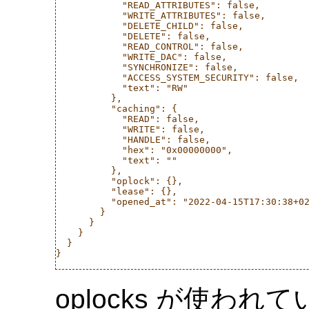
            "READ_ATTRIBUTES": false,

            "WRITE_ATTRIBUTES": false,

            "DELETE_CHILD": false,

            "DELETE": false,

            "READ_CONTROL": false,

            "WRITE_DAC": false,

            "SYNCHRONIZE": false,

            "ACCESS_SYSTEM_SECURITY": false,

            "text": "RW"

          },

          "caching": {

            "READ": false,

            "WRITE": false,

            "HANDLE": false,

            "hex": "0x00000000",

            "text": ""

          },

          "oplock": {},

          "lease": {},

          "opened_at": "2022-04-15T17:30:38+02
        }

      }

    }

  }

}

oplocks が使われ