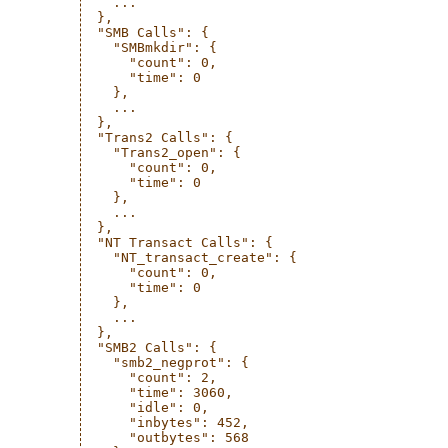
    ...

  },

  "SMB Calls": {

    "SMBmkdir": {

      "count": 0,

      "time": 0

    },

    ...

  },

  "Trans2 Calls": {

    "Trans2_open": {

      "count": 0,

      "time": 0

    },

    ...

  },

  "NT Transact Calls": {

    "NT_transact_create": {

      "count": 0,

      "time": 0

    },

    ...

  },

  "SMB2 Calls": {

    "smb2_negprot": {

      "count": 2,

      "time": 3060,

      "idle": 0,

      "inbytes": 452,

      "outbytes": 568
