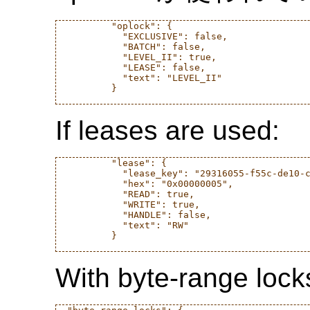
          "oplock": {

            "EXCLUSIVE": false,

            "BATCH": false,

            "LEVEL_II": true,

            "LEASE": false,

            "text": "LEVEL_II"

          }

If leases are used:
          "lease": {

            "lease_key": "29316055-f55c-de10-c
            "hex": "0x00000005",

            "READ": true,

            "WRITE": true,

            "HANDLE": false,

            "text": "RW"

          }

With byte-range locks