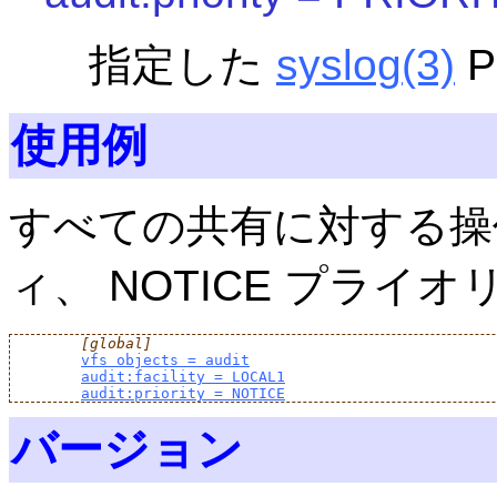
指定した
syslog
(3)
P
使用例
すべての共有に対する操作
ィ、 NOTICE プラ
[global]
vfs objects = audit
audit:facility = LOCAL1
audit:priority = NOTICE
バージョン