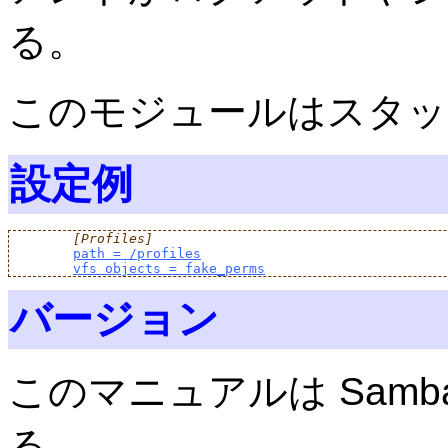
る。
このモジュールはスタッ
設定例
[Profiles]
path = /profiles
vfs objects = fake_perms
バージョン
このマニュアルは Samba
る。