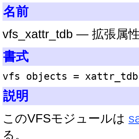
名前
vfs_xattr_tdb — 拡張
書式
vfs objects = xattr_tdb
説明
このVFSモジュールは
s
る。