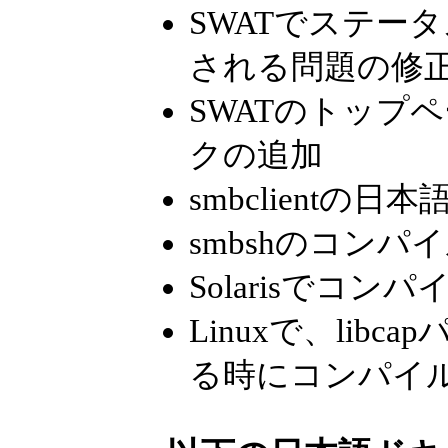
SWATでステー
される問題の修
SWATのトップペー
クの追加
smbclient
smbshのコン
Solarisでコ
Linuxで、li
る時にコンパイ